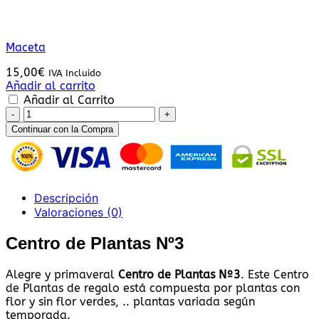
Maceta
15,00
€
IVA Incluido
Añadir al carrito
Añadir al Carrito
Centro
de
Continuar con la Compra
Plantas
Nº3
cantidad
Descripción
Valoraciones (0)
Centro de Plantas Nº3
Alegre y primaveral
Centro de Plantas Nº3
. Este Centro
de Plantas de regalo está compuesta por plantas con
flor y sin flor verdes, .. plantas variada según
temporada.