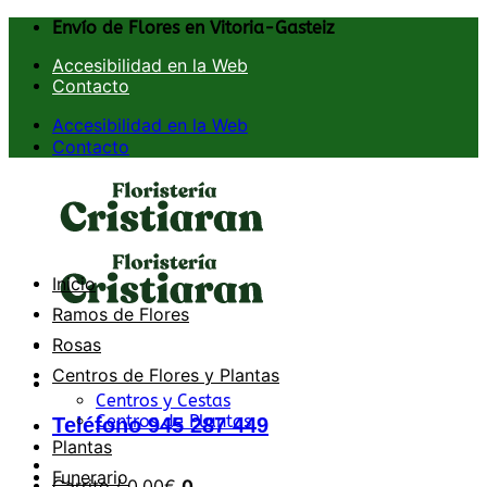
Saltar
Envío de Flores en Vitoria-Gasteiz
al
Accesibilidad en la Web
contenido
Contacto
Accesibilidad en la Web
Contacto
Inicio
Ramos de Flores
Rosas
Centros de Flores y Plantas
Centros y Cestas
Centros de Plantas
Teléfono 945 287 449
Plantas
Funerario
Carrito /
0,00
€
0