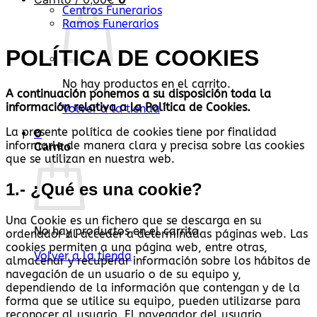
Centros Funerarios
Ramos Funerarios
POLÍTICA DE COOKIES
No hay productos en el carrito.
A continuación ponemos a su disposición toda la
información relativa a la Política de Cookies.
Volver a la tienda
La presente política de cookies tiene por finalidad
0
informarle de manera clara y precisa sobre las cookies
Carrito
que se utilizan en nuestra web.
1.- ¿Qué es una cookie?
Una Cookie es un fichero que se descarga en su
No hay productos en el carrito.
ordenador al acceder a determinadas páginas web. Las
cookies permiten a una página web, entre otras,
Volver a la tienda
almacenar y recuperar información sobre los hábitos de
navegación de un usuario o de su equipo y,
dependiendo de la información que contengan y de la
forma que se utilice su equipo, pueden utilizarse para
reconocer al usuario. El navegador del usuario