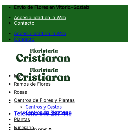
Saltar
Envío de Flores en Vitoria-Gasteiz
al
Accesibilidad en la Web
contenido
Contacto
Accesibilidad en la Web
Contacto
Inicio
Ramos de Flores
Rosas
Centros de Flores y Plantas
Centros y Cestas
Centros de Plantas
Teléfono 945 287 449
Plantas
Funerario
Carrito /
0,00
€
0