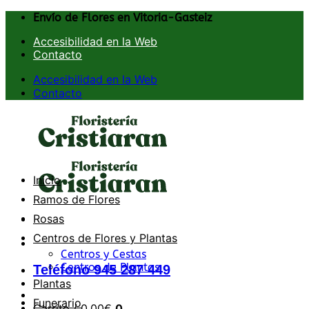
Saltar
Envío de Flores en Vitoria-Gasteiz
al
Accesibilidad en la Web
contenido
Contacto
Accesibilidad en la Web
Contacto
Inicio
Ramos de Flores
Rosas
Centros de Flores y Plantas
Centros y Cestas
Centros de Plantas
Teléfono 945 287 449
Plantas
Funerario
Carrito /
0,00
€
0