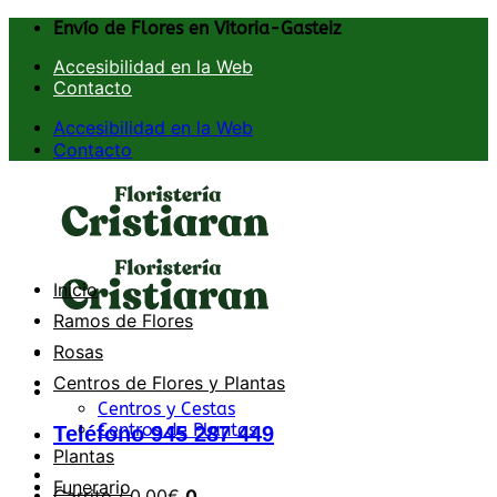
Saltar
Envío de Flores en Vitoria-Gasteiz
al
Accesibilidad en la Web
contenido
Contacto
Accesibilidad en la Web
Contacto
Inicio
Ramos de Flores
Rosas
Centros de Flores y Plantas
Centros y Cestas
Centros de Plantas
Teléfono 945 287 449
Plantas
Funerario
Carrito /
0,00
€
0