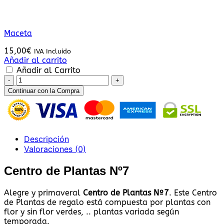
Maceta
15,00
€
IVA Incluido
Añadir al carrito
Añadir al Carrito
Centro
de
Continuar con la Compra
Plantas
Nº7
cantidad
Descripción
Valoraciones (0)
Centro de Plantas Nº7
Alegre y primaveral
Centro de Plantas Nº7
. Este Centro
de Plantas de regalo está compuesta por plantas con
flor y sin flor verdes, .. plantas variada según
temporada.