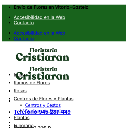
Saltar
Envío de Flores en Vitoria-Gasteiz
al
Accesibilidad en la Web
contenido
Contacto
Accesibilidad en la Web
Contacto
Inicio
Ramos de Flores
Rosas
Centros de Flores y Plantas
Centros y Cestas
Centros de Plantas
Teléfono 945 287 449
Plantas
Funerario
Carrito /
0,00
€
0